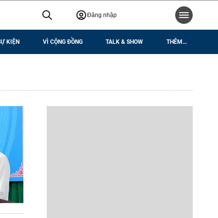
Đăng nhập
SỰ KIỆN
VÌ CỘNG ĐỒNG
TALK & SHOW
THÊM...