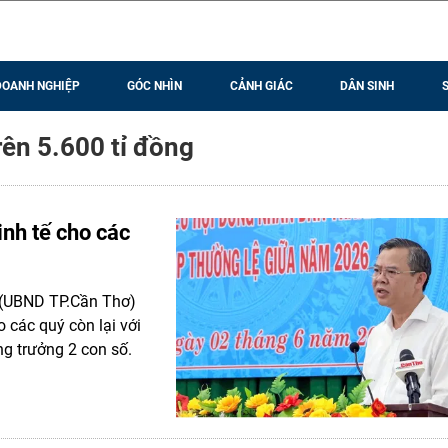
DOANH NGHIỆP
GÓC NHÌN
CẢNH GIÁC
DÂN SINH
rên 5.600 tỉ đồng
inh tế cho các
 (UBND TP.Cần Thơ)
 các quý còn lại với
g trưởng 2 con số.