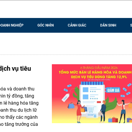
DOANH NGHIỆP
GÓC NHÌN
CẢNH GIÁC
DÂN SINH
ịch vụ tiêu
hóa và doanh thu
hìn tỷ đồng, tăng
n lẻ hàng hóa tăng
anh thu du lịch lữ
cho thấy các ngành
ào tăng trưởng của