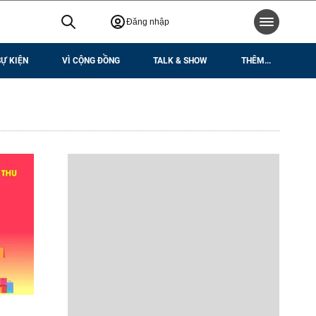
Đăng nhập
SỰ KIỆN
VÌ CỘNG ĐỒNG
TALK & SHOW
THÊM...