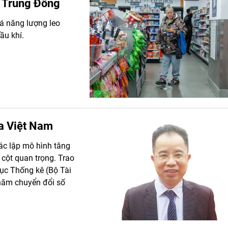
t Trung Đông
iá năng lượng leo
ầu khí.
ủa Việt Nam
xác lập mô hình tăng
 cột quan trọng. Trao
Cục Thống kê (Bộ Tài
 năm chuyển đổi số