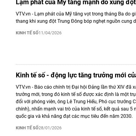
Lạm phát của Mỹ tăng mạnh do xung độ
VTV.vn - Lạm phát của Mỹ tăng vọt trong tháng Ba do g
thang khi xung đột Trung Đông bóp nghẹt nguồn cung d
KINH TẾ SỐ
11/04/2026
Kinh tế số - động lực tăng trưởng mới c
VTV.vn - Báo cáo chính trị Đại hội Đảng lần thứ XIV đã 
trưởng mới, trong đó kinh tế số được xác định là một trụ
đổi với phóng viên, ông Lê Trung Hiếu, Phó cục trưởng 
chính), nhấn mạnh vai trò của kinh tế số, kết quả sau 5
quốc gia và khả năng đạt các mục tiêu đến năm 2030.
KINH TẾ SỐ
28/01/2026