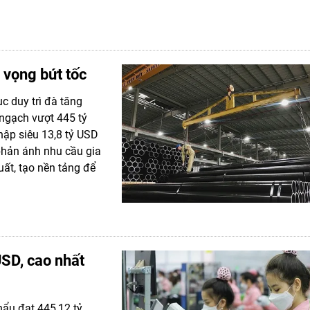
 vọng bứt tốc
c duy trì đà tăng
ngạch vượt 445 tỷ
hập siêu 13,8 tỷ USD
phản ánh nhu cầu gia
uất, tạo nền tảng để
USD, cao nhất
ẩu đạt 445,12 tỷ