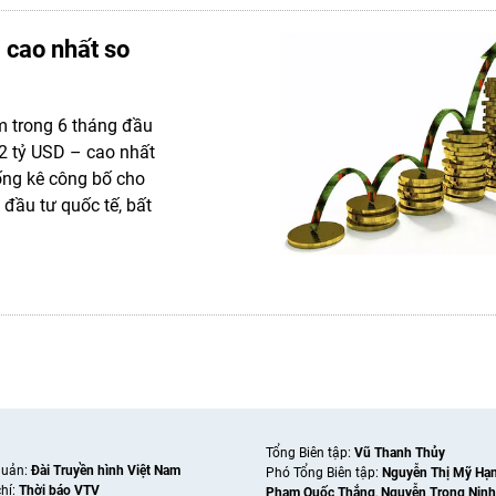
 cao nhất so
m trong 6 tháng đầu
2 tỷ USD – cao nhất
hống kê công bố cho
 đầu tư quốc tế, bất
Tổng Biên tập:
Vũ Thanh Thủy
quản:
Đài Truyền hình Việt Nam
Phó Tổng Biên tập:
Nguyễn Thị Mỹ Hạ
hí:
Thời báo VTV
Phạm Quốc Thắng
,
Nguyễn Trọng Ninh