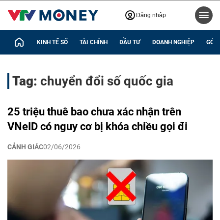
Đăng nhập
KINH TẾ SỐ
TÀI CHÍNH
ĐẦU TƯ
DOANH NGHIỆP
GÓC 
Tag:
chuyển đổi số quốc gia
25 triệu thuê bao chưa xác nhận trên
VNeID có nguy cơ bị khóa chiều gọi đi
CẢNH GIÁC
02/06/2026