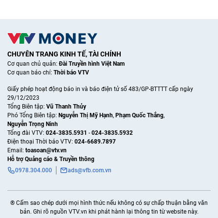
CHUYÊN TRANG KINH TẾ, TÀI CHÍNH
Cơ quan chủ quản:
Đài Truyền hình Việt Nam
Cơ quan báo chí:
Thời báo VTV
Giấy phép hoạt động báo in và báo điện tử số 483/GP-BTTTT cấp ngày
29/12/2023
Tổng Biên tập:
Vũ Thanh Thủy
Phó Tổng Biên tập:
Nguyễn Thị Mỹ Hạnh
,
Phạm Quốc Thắng
,
Nguyễn Trọng Ninh
Tổng đài VTV:
024-3835.5931
-
024-3835.5932
Ðiện thoại Thời báo VTV:
024-6689.7897
Email:
toasoan@vtv.vn
Hỗ trợ Quảng cáo & Truyền thông
0978.304.000
ads@vfb.com.vn
® Cấm sao chép dưới mọi hình thức nếu không có sự chấp thuận bằng văn
bản. Ghi rõ nguồn VTV.vn khi phát hành lại thông tin từ website này.