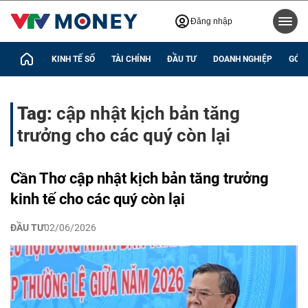
Đăng nhập
KINH TẾ SỐ
TÀI CHÍNH
ĐẦU TƯ
DOANH NGHIỆP
GÓC 
Tag:
cập nhật kịch bản tăng
trưởng cho các quý còn lại
Cần Thơ cập nhật kịch bản tăng trưởng
kinh tế cho các quý còn lại
ĐẦU TƯ
02/06/2026