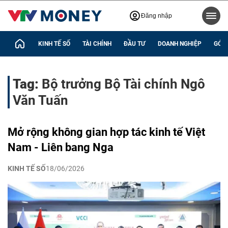
Đăng nhập
KINH TẾ SỐ
TÀI CHÍNH
ĐẦU TƯ
DOANH NGHIỆP
GÓC 
Tag:
Bộ trưởng Bộ Tài chính Ngô
Văn Tuấn
Mở rộng không gian hợp tác kinh tế Việt
Nam - Liên bang Nga
KINH TẾ SỐ
18/06/2026