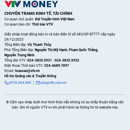
CHUYÊN TRANG KINH TẾ, TÀI CHÍNH
Cơ quan chủ quản:
Đài Truyền hình Việt Nam
Cơ quan báo chí:
Thời báo VTV
Giấy phép hoạt động báo in và báo điện tử số 483/GP-BTTTT cấp ngày
29/12/2023
Tổng Biên tập:
Vũ Thanh Thủy
Phó Tổng Biên tập:
Nguyễn Thị Mỹ Hạnh
,
Phạm Quốc Thắng
,
Nguyễn Trọng Ninh
Tổng đài VTV:
024-3835.5931
-
024-3835.5932
Ðiện thoại Thời báo VTV:
024-6689.7897
Email:
toasoan@vtv.vn
Hỗ trợ Quảng cáo & Truyền thông
0978.304.000
ads@vfb.com.vn
® Cấm sao chép dưới mọi hình thức nếu không có sự chấp thuận bằng văn
bản. Ghi rõ nguồn VTV.vn khi phát hành lại thông tin từ website này.