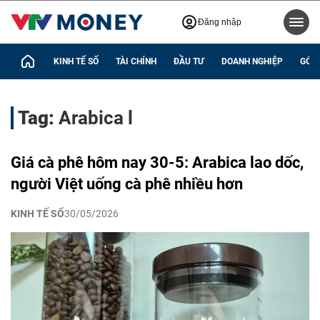
Đăng nhập
KINH TẾ SỐ
TÀI CHÍNH
ĐẦU TƯ
DOANH NGHIỆP
GÓC 
Tag:
Arabica l
Giá cà phê hôm nay 30-5: Arabica lao dốc,
người Việt uống cà phê nhiều hơn
KINH TẾ SỐ
30/05/2026