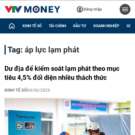
Đăng nhập
KINH TẾ SỐ
TÀI CHÍNH
ĐẦU TƯ
DOANH NGHIỆP
GÓC 
Tag:
áp lực lạm phát
Dư địa để kiểm soát lạm phát theo mục
tiêu 4,5% đối diện nhiều thách thức
KINH TẾ SỐ
04/06/2026