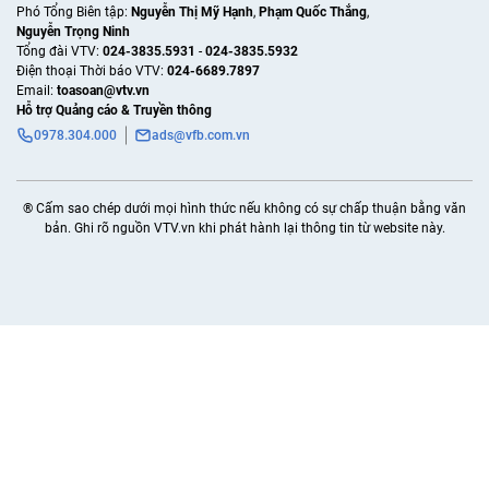
Phó Tổng Biên tập:
Nguyễn Thị Mỹ Hạnh
,
Phạm Quốc Thắng
,
Nguyễn Trọng Ninh
Tổng đài VTV:
024-3835.5931
-
024-3835.5932
Ðiện thoại Thời báo VTV:
024-6689.7897
Email:
toasoan@vtv.vn
Hỗ trợ Quảng cáo & Truyền thông
0978.304.000
ads@vfb.com.vn
® Cấm sao chép dưới mọi hình thức nếu không có sự chấp thuận bằng văn
bản. Ghi rõ nguồn VTV.vn khi phát hành lại thông tin từ website này.