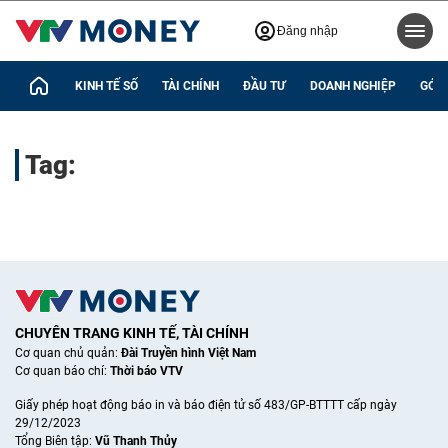
Đăng nhập
KINH TẾ SỐ
TÀI CHÍNH
ĐẦU TƯ
DOANH NGHIỆP
GÓC 
Tag:
CHUYÊN TRANG KINH TẾ, TÀI CHÍNH
Cơ quan chủ quản:
Đài Truyền hình Việt Nam
Cơ quan báo chí:
Thời báo VTV
Giấy phép hoạt động báo in và báo điện tử số 483/GP-BTTTT cấp ngày
29/12/2023
Tổng Biên tập:
Vũ Thanh Thủy