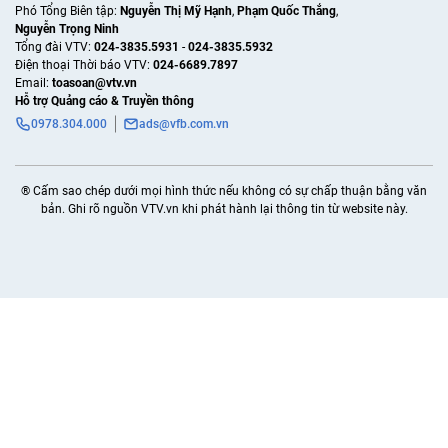
Phó Tổng Biên tập:
Nguyễn Thị Mỹ Hạnh
,
Phạm Quốc Thắng
,
Nguyễn Trọng Ninh
Tổng đài VTV:
024-3835.5931
-
024-3835.5932
Ðiện thoại Thời báo VTV:
024-6689.7897
Email:
toasoan@vtv.vn
Hỗ trợ Quảng cáo & Truyền thông
0978.304.000
ads@vfb.com.vn
® Cấm sao chép dưới mọi hình thức nếu không có sự chấp thuận bằng văn
bản. Ghi rõ nguồn VTV.vn khi phát hành lại thông tin từ website này.