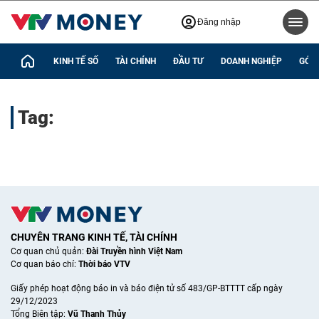
Đăng nhập
KINH TẾ SỐ
TÀI CHÍNH
ĐẦU TƯ
DOANH NGHIỆP
GÓC 
Tag:
CHUYÊN TRANG KINH TẾ, TÀI CHÍNH
Cơ quan chủ quản:
Đài Truyền hình Việt Nam
Cơ quan báo chí:
Thời báo VTV
Giấy phép hoạt động báo in và báo điện tử số 483/GP-BTTTT cấp ngày
29/12/2023
Tổng Biên tập:
Vũ Thanh Thủy